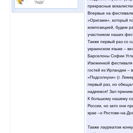
прекрасные вокалистки
Впервые на фестивале 
«Оригами», который п
композицией, будем ра
участником наших фес
Также первый раз со с
украинском языке – ве
Барселоны Софии Углы
Изюминкой фестиваля 
гостей из Ирландии – 
«Подсолнухи» (г. Лиме
первый раз, но обещал
надеемся! Зал принима
К большому нашему со
России, но зато они п
крае –о Ростове-на-До
Также лауреатом конку