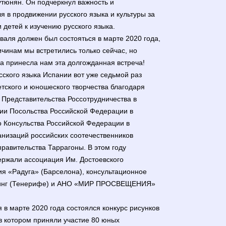
тюнян. Он подчеркнул важность и
я в продвижении русского языка и культуры за
 детей к изучению русского языка.
аля должен был состояться в марте 2020 года,
чинам мы встретились только сейчас, но
ла принесла нам эта долгожданная встреча!
ского языка Испании вот уже седьмой раз
тского и юношеского творчества благодаря
 Представительства Россотрудничества в
вии Посольства Российской Федерации в
о Консульства Российской Федерации в
анизаций российских соотечественников
равительства Таррагоны. В этом году
ержали ассоциация Им. Достоевского
ия «Радуга» (Барселона), консультационное
тинг (Тенерифе) и АНО «МИР ПРОСВЕЩЕНИЯ»
я в марте 2020 года состоялся конкурс рисунков
в котором приняли участие 80 юных