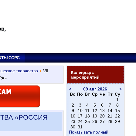
КТЫ СОРС
ошеское творчество
VII
Календарь
мероприятий
РА»
<
09 авг 2026
>
Во
По
Вт
Ср
Че
Пт
Су
1
2
3
4
5
6
7
8
9
10
11
12
13
14
15
СТВА «РОССИЯ
16
17
18
19
20
21
22
23
24
25
26
27
28
29
30
31
Показывать полный