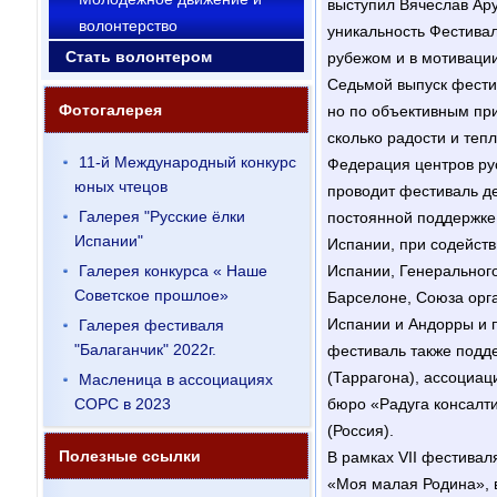
выступил Вячеслав Ару
волонтерство
уникальность Фестивал
Стать волонтером
рубежом и в мотивации
Седьмой выпуск фестив
Фотогалерея
но по объективным при
сколько радости и теп
11-й Международный конкурс
Федерация центров рус
юных чтецов
проводит фестиваль де
Галерея "Русские ёлки
постоянной поддержке
Испании"
Испании, при содейст
Галерея конкурса « Наше
Испании, Генеральног
Советское прошлое»
Барселоне, Союза орг
Испании и Андорры и п
Галерея фестиваля
"Балаганчик" 2022г.
фестиваль также подд
(Таррагона), ассоциац
Масленица в ассоциациях
СОРС в 2023
бюро «Радуга консал
(Россия).
Полезные ссылки
В рамках VII фестивал
«Моя малая Родина», 