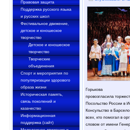
Правовая защита
Поддержка русского языка
и русских школ
Фестивальное движение,
детское и юношеское
творчество
Детское и юношеское
творчество
Творческие
объединения
Cпорт и мероприятия по
популяризации здорового
образа жизни
Горькова
Историческая память,
провозгласила торжест
связь поколений и
Посольство России в И
казачество
Консульство в Барселон
Информационная
всех, кто помогал в о
поддержка (сайт)
словом от имени Генер
Молодежное движение и