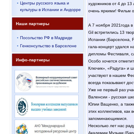
Центры русского языка и
художников от 4 до 13
культуры в Испании и Андорре
очень яркими! Фильм о
Наши партнеры
А 7 ноября 2021года в
Gil встретились 13 тво
Посольство РФ в Мадриде
Испании (Барселона, 
Генконсульство в Барселоне
гала-концерт удался н
дипломы Фестиваля, сл
Инфо-партнеры
Особо хочется отметит
Ключик», «Радуга» и ш
участвуют в нашем Фес
всегда показывают до
Уже не первый раз уча
Валенсии - русская шк
Юлии Ващенко, а такж
этих коллективов, как 
запоминающимися.
Несколько лет нас рад
Академии Музыки (Барс