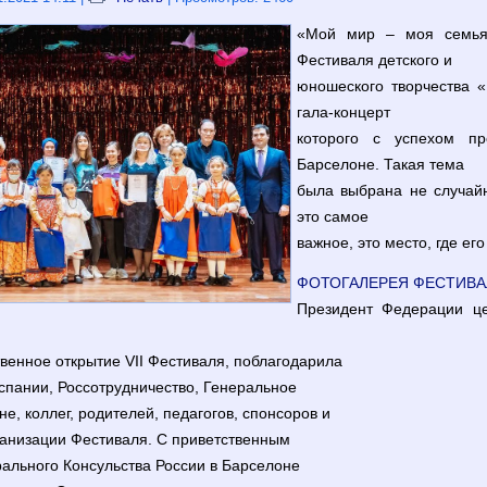
«Мой мир – моя семья
Фестиваля детского и
юношеского творчества «
гала-концерт
которого с успехом п
Барселоне. Такая тема
была выбрана не случайн
это самое
важное, это место, где ег
ФОТОГАЛЕРЕЯ ФЕСТИВА
Президент Федерации це
венное открытие VII Фестиваля, поблагодарила
спании, Россотрудничество, Генеральное
е, коллег, родителей, педагогов, спонсоров и
рганизации Фестиваля. С приветственным
ального Консульства России в Барселоне