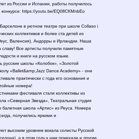
 лет из России и Испании, работы получилось
 конкурсе: https://youtu.be/EQ08CKMnbEo
 Барселоне в уютном театре при школе Collaso i
рческих коллективов и более ста детей из
Реус, Валенсия), Андорры и Ирландии. Наша
а славу! Все артисты получили памятные
адости и книги на русском языке.
ь русские школы «Колобок», «Золотой
колу «Ballet&amp;Jazz Dance Academy» - они
тивале практически с года его основания и
стойные номера!
стниками фестиваля стали коллективы из
ола «Северная Звезда», Театральная студия
е балетная школа «Артис» из Реуса. Номера
всегда, получились яркими и
уют высоким уровнем вокала солисты Русской
елона), а в этом году к нам приехали и другие