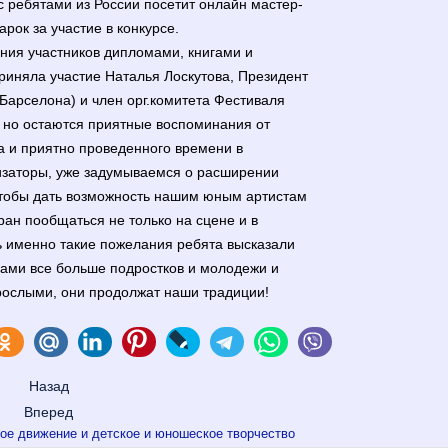
с ребятами из России посетит онлайн мастер-
арок за участие в конкурсе.
ния участников дипломами, книгами и
риняла участие Наталья Лоскутова, Президент
Барселона) и член орг.комитета Фестиваля
 но остаются приятные воспоминания от
а и приятно проведенного времени в
изаторы, уже задумываемся о расширении
тобы дать возможность нашим юным артистам
ран пообщаться не только на сцене и в
ь именно такие пожелания ребята высказали
нами все больше подростков и молодежи и
зрослыми, они продолжат наши традиции!
Назад
Вперед
ое движение и детское и юношеское творчество