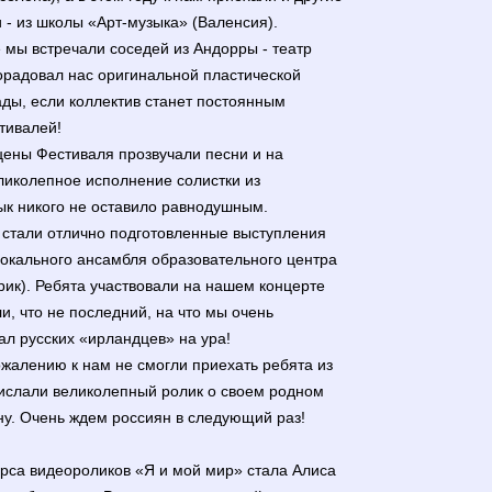
 - из школы «Арт-музыка» (Валенсия).
мы встречали соседей из Андорры - театр
орадовал нас оригинальной пластической
ды, если коллектив станет постоянным
тивалей!
цены Фестиваля прозвучали песни и на
ликолепное исполнение солистки из
к никого не оставило равнодушным.
стали отлично подготовленные выступления
вокального ансамбля образовательного центра
рик). Ребята участвовали на нашем концерте
и, что не последний, на что мы очень
л русских «ирландцев» на ура!
жалению к нам не смогли приехать ребята из
рислали великолепный ролик о своем родном
ну. Очень ждем россиян в следующий раз!
рса видеороликов «Я и мой мир» стала Алиса