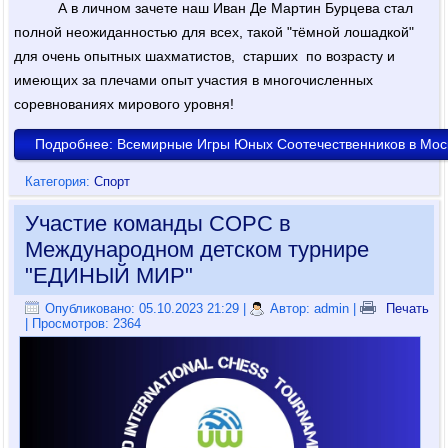
А в личном зачете наш Иван Де Мартин Бурцева стал
полной неожиданностью для всех, такой "тёмной лошадкой"
для очень опытных шахматистов, старших по возрасту и
имеющих за плечами опыт участия в многочисленных
соревнованиях мирового уровня!
Подробнее: Всемирные Игры Юных Соотечественников в Мос
Категория:
Спорт
Участие команды СОРС в
Международном детском турнире
"ЕДИНЫЙ МИР"
Опубликовано: 05.10.2023 21:29
|
Автор: admin
|
Печать
| Просмотров: 2364