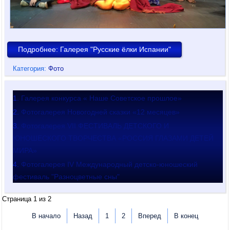
Подробнее: Галерея "Русские ёлки Испании"
Категория:
Фото
Галерея конкурса « Наше Советское прошлое»
Фотогалерея Новогодней сказки «12 месяцев»
Фотогалерея VII ФЕСТИВАЛЬ ДЕТСКОГО И
ЮНОШЕСКОГО ТВОРЧЕСТВА «РОССИЯ ГЛАЗАМИ ДЕТЕЙ
МИРА»
Фотогалерея IV Международный детско-юношеский
фестиваль "Разноцветные сны"
Страница 1 из 2
В начало
Назад
1
2
Вперед
В конец