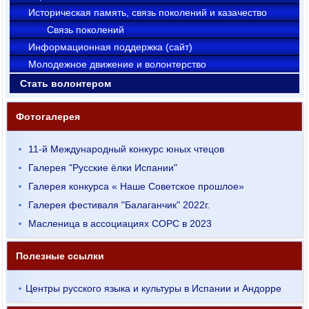
Историческая память, связь поколений и казачество
Связь поколений
Информационная поддержка (сайт)
Молодежное движение и волонтерство
Стать волонтером
Фотогалерея
11-й Международный конкурс юных чтецов
Галерея "Русские ёлки Испании"
Галерея конкурса « Наше Советское прошлое»
Галерея фестиваля "Балаганчик" 2022г.
Масленица в ассоциациях СОРС в 2023
Полезные ссылки
Центры русского языка и культуры в Испании и Андорре