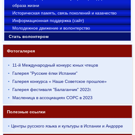
образа жизни
Историческая память, связь поколений и казачество
Информационная поддержка (сайт)
Молодежное движение и волонтерство
Стать волонтером
Фотогалерея
11-й Международный конкурс юных чтецов
Галерея "Русские ёлки Испании"
Галерея конкурса « Наше Советское прошлое»
Галерея фестиваля "Балаганчик" 2022г.
Масленица в ассоциациях СОРС в 2023
Полезные ссылки
Центры русского языка и культуры в Испании и Андорре