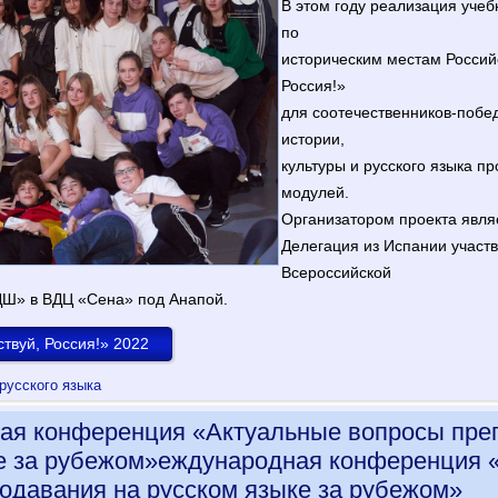
В этом году реализация учеб
по
историческим местам Россий
Россия!»
для соотечественников-побед
истории,
культуры и русского языка п
модулей.
Организатором проекта явля
Делегация из Испании участв
Всероссийской
ДШ» в ВДЦ «Сена» под Анапой.
твуй, Россия!» 2022
русского языка
я конференция «Актуальные вопросы пре
е за рубежом»еждународная конференция 
одавания на русском языке за рубежом»