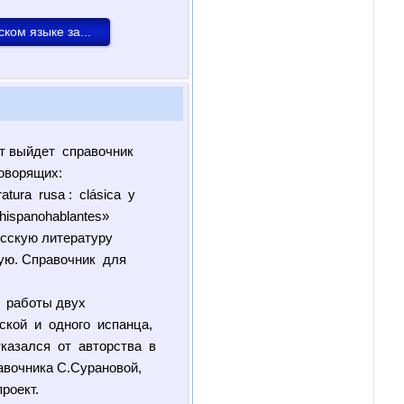
ом языке за...
ет выйдет справочник
говорящих:
ratura rusa : clásica y
ispanohablantes»
усскую литературу
ую. Справочник для
й работы двух
ской и одного испанца,
тказался от авторства в
равочника С.Сурановой,
роект.