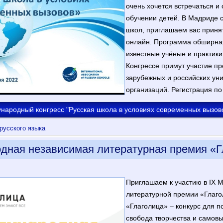
очень хочется встречаться и
обучении детей. В Мадриде с
школ, приглашаем вас принят
онлайн. Программа обширная
известные учёные и практики
Конгрессе примут участие п
зарубежных и российских ун
организаций. Регистрация по
народный конгресс "Русская школа в условиях современных вызов
русского языка
дная независимая литературная премия «Г
Приглашаем к участию в IX 
литературной премии «Глаго
«Глаголица» – конкурс для по
свобода творчества и самов