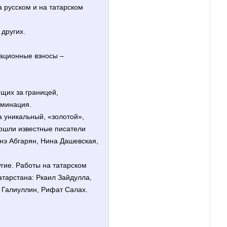
 русском и на татарском
других.
зационные взносы –
щих за границей,
оминация.
 уникальный, «золотой»,
вошли известные писатели
нэ Абгарян, Нина Дашевская,
гие. Работы на татарском
тарстана: Ркаил Зайдулла,
 Галиуллин, Рифат Салах.