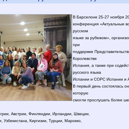
В Барселоне 25-27 ноября 2
конференция «Актуальные в
русском
языке за рубежом», организ
при
поддержке Представительств
Королевстве
Испания, а также при содей
русского языка
Испании и СОРС Испании и 
В первый день состоялась о
которую
смогли прослушать более ше
грии, Австрии, Финляндии, Ирландии, Швеции,
, Узбекистана, Киргизии, Турции, Марокко,