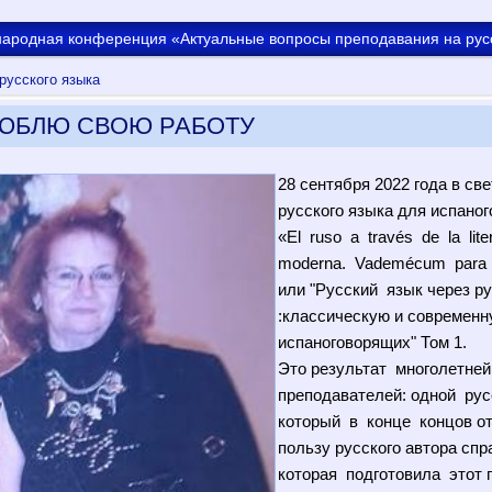
ародная конференция «Актуальные вопросы преподавания на русск
русского языка
ЛЮБЛЮ СВОЮ РАБОТУ
28 сентября 2022 года в св
русского языка для испано
«El ruso a través de la lite
moderna. Vademécum para h
или "Русский язык через р
:классическую и современн
испаноговорящих" Том 1.
Это результат многолетне
преподавателей: одной рус
который в конце концов о
пользу русского автора сп
которая подготовила этот п