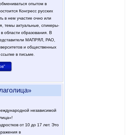
 обмениваться опытом в
остоится Конгресс русских
ь в нем участие очно или
, темы актуальные, спикеры-
 в области образования. В
редставители МАПРЯЛ, РАО,
иверситетов и общественных
 ссылке в письме.
ов"
лаголица»
Международной независимой
лица»!
дростков от 10 до 17 лет. Это
ыражения в