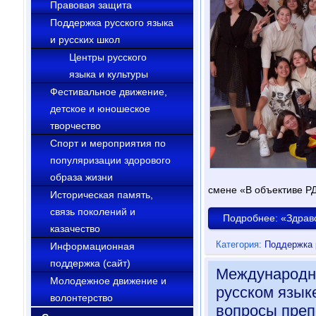
Правовая защита
Поддержка русского языка
и русских школ
Центры русского
языка и культуры
Фестивальное движение,
детское и юношеское
творчество
Cпорт и мероприятия по
популяризации здорового
образа жизни
смене «В объективе Р
Историческая память,
связь поколений и
Подробнее: «Здравс
казачество
Категория:
Поддержка 
Информационная
поддержка (сайт)
Международна
Молодежное движение и
русском язык
волонтерство
вопросы преп