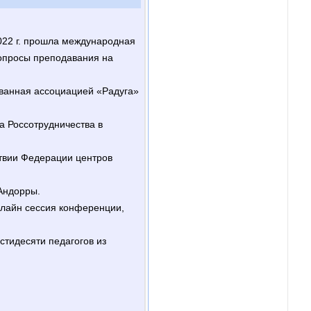
022 г. прошла международная
опросы преподавания на
ованная ассоциацией «Радуга»
а Россотрудничества в
ствии Федерации центров
Андорры.
нлайн сессия конференции,
стидесяти педагогов из