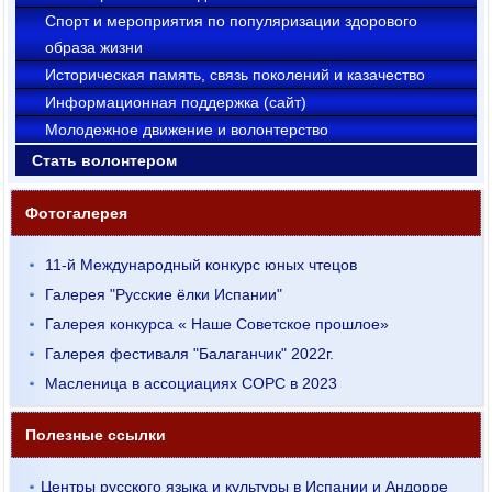
Cпорт и мероприятия по популяризации здорового
образа жизни
Историческая память, связь поколений и казачество
Информационная поддержка (сайт)
Молодежное движение и волонтерство
Стать волонтером
Фотогалерея
11-й Международный конкурс юных чтецов
Галерея "Русские ёлки Испании"
Галерея конкурса « Наше Советское прошлое»
Галерея фестиваля "Балаганчик" 2022г.
Масленица в ассоциациях СОРС в 2023
Полезные ссылки
Центры русского языка и культуры в Испании и Андорре