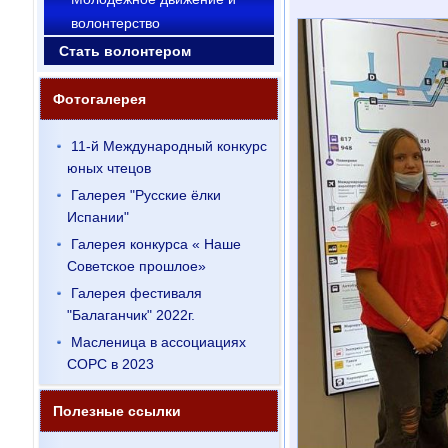
волонтерство
Стать волонтером
Фотогалерея
11-й Международный конкурс
юных чтецов
Галерея "Русские ёлки
Испании"
Галерея конкурса « Наше
Советское прошлое»
Галерея фестиваля
"Балаганчик" 2022г.
Масленица в ассоциациях
СОРС в 2023
Полезные ссылки