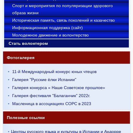
Cпорт и мероприятия по популяризации здорового
образа жизни
Историческая память, связь поколений и казачество
Информационная поддержка (сайт)
Молодежное движение и волонтерство
Стать волонтером
Фотогалерея
11-й Международный конкурс юных чтецов
Галерея "Русские ёлки Испании"
Галерея конкурса « Наше Советское прошлое»
Галерея фестиваля "Балаганчик" 2022г.
Масленица в ассоциациях СОРС в 2023
Полезные ссылки
Центры русского языка и культуры в Испании и Андорре