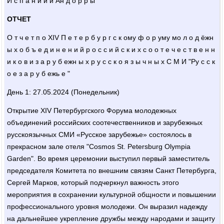
И с п а н и и и Ан д о р р ы
ОТЧЕТ
О т ч е т п о XIV П е т е р б у р г с к ому ф о р уму мо л о д ёжн
ы х о б ъ е д и н е н и й р о с с и й с к и х с о о т е ч е с т в е н н
и к о в и з а р у б ежн ы х р у с с к о я з ы ч н ы х С М И "Ру с с к
о е з а р у б ежь е "
День 1: 27.05.2024 (Понедельник)
Открытие XIV Петербургского Форума молодежных
объединений российских соотечественников и зарубежных
русскоязычных СМИ «Русское зарубежье» состоялось в
прекрасном зале отеля "Cosmos St. Petersburg Olympia
Garden". Во время церемонии выступил первый заместитель
председателя Комитета по внешним связям Санкт Петербурга,
Сергей Марков, который подчеркнул важность этого
мероприятия в сохранении культурной общности и повышении
профессионального уровня молодежи. Он выразил надежду
на дальнейшее укрепление дружбы между народами и защиту