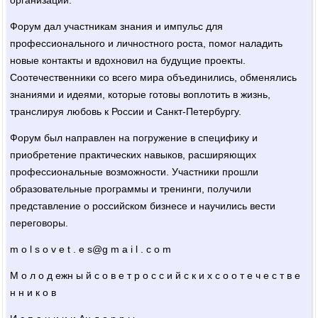
Форум дал участникам знания и импульс для
профессионального и личностного роста, помог наладить
новые контакты и вдохновил на будущие проекты.
Соотечественники со всего мира объединились, обменялись
знаниями и идеями, которые готовы воплотить в жизнь,
транслируя любовь к России и Санкт-Петербургу.
Форум был направлен на погружение в специфику и
приобретение практических навыков, расширяющих
профессиональные возможности. Участники прошли
образовательные программы и тренинги, получили
представление о российском бизнесе и научились вести
переговоры.
m o l s o v e t . e s@g m a i l . c o m
М о л о д ежн ы й с о в е т р о с с и й с к и х с о о т е ч е с т в е
н н и к о в