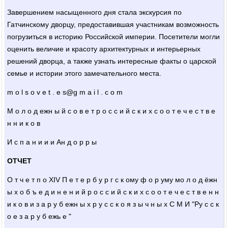
Завершением насыщенного дня стала экскурсия по
Гатчинскому дворцу, предоставившая участникам возможность
погрузиться в историю Российской империи. Посетители могли
оценить величие и красоту архитектурных и интерьерных
решений дворца, а также узнать интересные факты о царской
семье и истории этого замечательного места.
m o l s o v e t . e s@g m a i l . c o m
М о л о д ежн ы й с о в е т р о с с и й с к и х с о о т е ч е с т в е
н н и к о в
И с п а н и и и Ан д о р р ы
ОТЧЕТ
О т ч е т п о XIV П е т е р б у р г с к ому ф о р уму мо л о д ёжн
ы х о б ъ е д и н е н и й р о с с и й с к и х с о о т е ч е с т в е н н
и к о в и з а р у б ежн ы х р у с с к о я з ы ч н ы х С М И "Ру с с к
о е з а р у б ежь е "