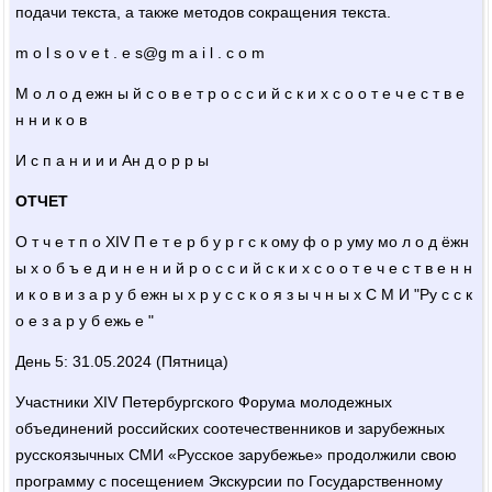
подачи текста, а также методов сокращения текста.
m o l s o v e t . e s@g m a i l . c o m
М о л о д ежн ы й с о в е т р о с с и й с к и х с о о т е ч е с т в е
н н и к о в
И с п а н и и и Ан д о р р ы
ОТЧЕТ
О т ч е т п о XIV П е т е р б у р г с к ому ф о р уму мо л о д ёжн
ы х о б ъ е д и н е н и й р о с с и й с к и х с о о т е ч е с т в е н н
и к о в и з а р у б ежн ы х р у с с к о я з ы ч н ы х С М И "Ру с с к
о е з а р у б ежь е "
День 5: 31.05.2024 (Пятница)
Участники XIV Петербургского Форума молодежных
объединений российских соотечественников и зарубежных
русскоязычных СМИ «Русское зарубежье» продолжили свою
программу с посещением Экскурсии по Государственному