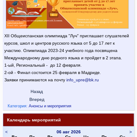
XII Общеиспанская олимпиада "Луч" приглашает слушателей
курсов, школ и центров русского языка от 5 до 17 лет к
участию. Олимпиада 2023-24 учебного года посвящена
Международному дню родного языка и пройдет в 2 этапа.
1-ый, Региональный - до 12 февраля.
2-ой - Финал состоится 25 февраля в Мадриде.
Заявки принимаются на почту
info_upre@bk.ru
Назад
Вперед
Категория:
Анонсы и мероприятия
Календарь мероприятий
<
06 авг 2026
>
Во
По
Вт
Ср
Че
Пт
Су