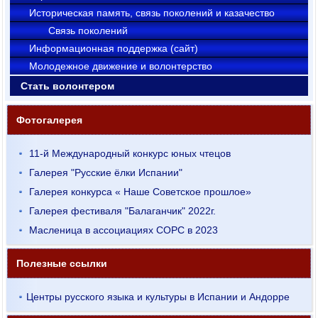
Историческая память, связь поколений и казачество
Связь поколений
Информационная поддержка (сайт)
Молодежное движение и волонтерство
Стать волонтером
Фотогалерея
11-й Международный конкурс юных чтецов
Галерея "Русские ёлки Испании"
Галерея конкурса « Наше Советское прошлое»
Галерея фестиваля "Балаганчик" 2022г.
Масленица в ассоциациях СОРС в 2023
Полезные ссылки
Центры русского языка и культуры в Испании и Андорре